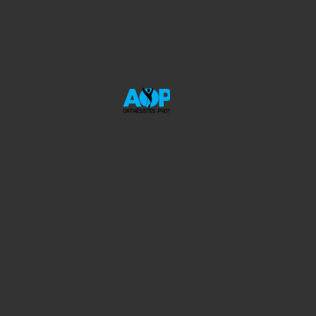
Douleur à la marche
Gonflement au niveau du genou
Raideur articulaire
Appareillages
Orthèse de genou sur mesure et préfabriquée
Orthèse du genou avec décharge interne
Orthèse plantaire