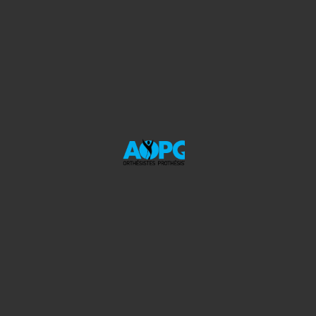
Déformation du pied
Orteils pointés vers le bas
Repos du pied sur le bord externe
Resserrement du tendon d’Achille
Raideur articulaire au niveau du pied
Appareillages
Chaussure orthopédique
Chaussure orthopédique sur mesure
Orthèse curo-pédieuse fixe
Orthèse pédieuse de dérotation
Orthèse tibio-pédieuse pour enfant