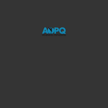
Des bas de compression, ça sert à quoi?
Les bas de compression sont notamment recommandés en
cas de varices, pour prévenir la fatigue et l’enflure des
jambes ou pour prévenir les thromboses. Il y a toutefois
d’autres occasions où les bas de compression peuvent être
utiles. Toutefois, avant d’en porter, il est important de
consulter votre orthésiste qui, à partir de ses observations,
[...]
octobre 23, 2023
Orthèses
,
Blogue